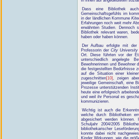
in ihnen auf angedeuteten sozial
Dass eine Bibliothek auc
Gemeinschaftsgefühls im komm
in der ländlichen Kommune
Kit
Erfahrungen noch weit mehr Ab
erwähnten Studien. Dennoch si
Bibliothek relevant waren, bed
haben oder haben können.
Der Aufbau erfolgte mit der 
Professorin der
City Universit
Ort. Diese führten vor der Et
unterschiedlich angelegte B
Bewohnerinnen und Bewohner dur
die festgestellten Bedürfnisse z
auf die Situation einer klei
zugeschnitten
[10]
, zeigen abe
jeweilige Gemeinschaft, eine Bi
Prozesse unterstützenden Insti
heute eine erfolgreich arbeitend
und weil ihr Personal es gesch
kommunizieren.
Wichtig ist auch die Erkenntn
welche durch Bibliotheken er
abgesichert werden können. 
Schuljahr 2004/2005 Biblioth
bibliothekarischer Leseförderu
konnte dabei nicht nachgewie
Kinder Wirkungen, wie die größe