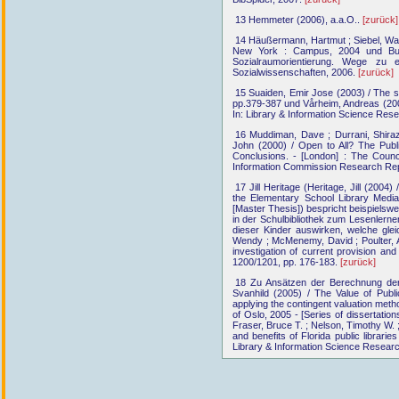
13 Hemmeter (2006), a.a.O..
[zurück]
14 Häußermann, Hartmut ; Siebel, Walte
New York : Campus, 2004 und Budd
Sozialraumorientierung. Wege zu 
Sozialwissenschaften, 2006.
[zurück]
15 Suaiden, Emir Jose (2003) / The soc
pp.379-387 und Vårheim, Andreas (2007)
In: Library & Information Science Res
16 Muddiman, Dave ; Durrani, Shiraz
John (2000) / Open to All? The Publ
Conclusions. - [London] : The Counc
Information Commission Research Rep
17 Jill Heritage (Heritage, Jill (2004
the Elementary School Library Media 
[Master Thesis]) bespricht beispielsw
in der Schulbibliothek zum Lesenlernen
dieser Kinder auswirken, welche glei
Wendy ; McMenemy, David ; Poulter, Ala
investigation of current provision an
1200/1201, pp. 176-183.
[zurück]
18 Zu Ansätzen der Berechnung der 
Svanhild (2005) / The Value of Publi
applying the contingent valuation met
of Oslo, 2005 - [Series of dissertation
Fraser, Bruce T. ; Nelson, Timothy W.
and benefits of Florida public librarie
Library & Information Science Researc