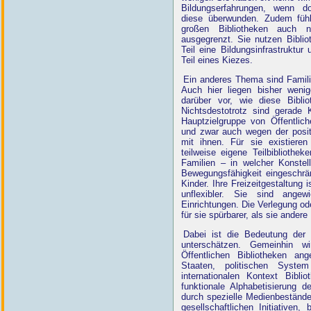
Bildungserfahrungen, wenn d
diese überwunden. Zudem fühl
großen Bibliotheken auch ni
ausgegrenzt. Sie nutzen Biblio
Teil eine Bildungsinfrastruktur
Teil eines Kiezes.
Ein anderes Thema sind Famili
Auch hier liegen bisher wenig
darüber vor, wie diese Biblio
Nichtsdestotrotz sind gerade 
Hauptzielgruppe von Öffentlich
und zwar auch wegen der posit
mit ihnen. Für sie existieren
teilweise eigene Teilbiblioth
Familien – in welcher Konstel
Bewegungsfähigkeit eingeschrän
Kinder. Ihre Freizeitgestaltung 
unflexibler. Sie sind ange
Einrichtungen. Die Verlegung od
für sie spürbarer, als sie andere 
Dabei ist die Bedeutung der B
unterschätzen. Gemeinhin w
Öffentlichen Bibliotheken a
Staaten, politischen Syste
internationalen Kontext Bibli
funktionale Alphabetisierung d
durch spezielle Medienbestände
gesellschaftlichen Initiativen,