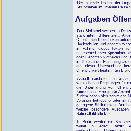
Der folgende Text ist der Frag
Bibliotheken im urbanen Raum für
Aufgaben Öffen
Das Bibliothekswesen in Deutsch
stark intern differenziert. A
Öffentlichen Bibliotheken unter
Hochschulen und anderen wissen
im Rahmen dieses Texten nich
unterschiedlichen Spezialbiblio
oder Gerichtsbibliotheken und 
im Bereich der Forschung als ei
aus dieser Untersuchung hera
Öffentlichkeit bestimmten Bibli
Aktuell existieren in Deutsc
verbindlichen Regelungen für di
die Unterhaltung von Öffentli
Kommunen. Eine große Anzahl v
Zudem haben sich zahlreiche Mi
Vereinen betriebene oder im A
getragene Bibliotheken. Darübe
welche besondere Ausgaben 
Nationalbibliothek.
[2]
In Berlin werden die Biblioth
wobei in jedem Bezirk eige
weitreichenden Unterschieden,