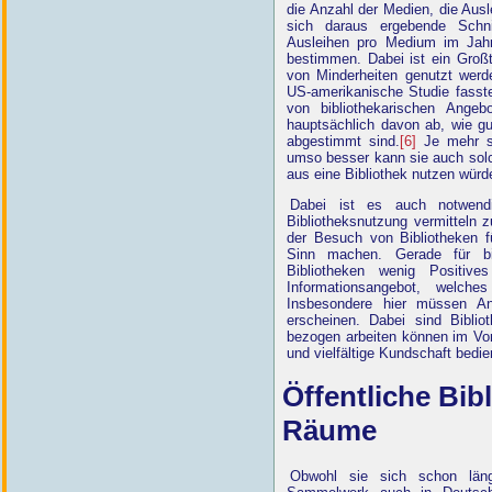
die Anzahl der Medien, die Aus
sich daraus ergebende Schni
Ausleihen pro Medium im Jahr)
bestimmen. Dabei ist ein Großt
von Minderheiten genutzt werd
US-amerikanische Studie fasst
von bibliothekarischen Angeb
hauptsächlich davon ab, wie gu
abgestimmt sind.
[6]
Je mehr si
umso besser kann sie auch sol
aus eine Bibliothek nutzen würd
Dabei ist es auch notwend
Bibliotheksnutzung vermitteln z
der Besuch von Bibliotheken fü
Sinn machen. Gerade für bi
Bibliotheken wenig Positive
Informationsangebot, welche
Insbesondere hier müssen An
erscheinen. Dabei sind Bibli
bezogen arbeiten können im Vor
und vielfältige Kundschaft bed
Öffentliche Bib
Räume
Obwohl sie sich schon länge