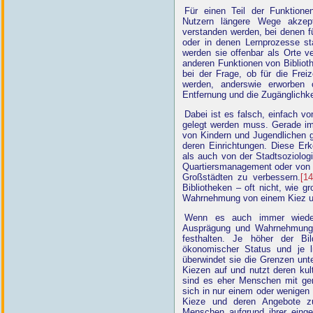
Für einen Teil der Funktione
Nutzern längere Wege akzept
verstanden werden, bei denen f
oder in denen Lernprozesse sta
werden sie offenbar als Orte v
anderen Funktionen von Bibliot
bei der Frage, ob für die Frei
werden, anderswie erworben o
Entfernung und die Zugänglichkei
Dabei ist es falsch, einfach 
gelegt werden muss. Gerade i
von Kindern und Jugendlichen gl
deren Einrichtungen. Diese Erk
als auch von der Stadtsoziolog
Quartiersmanagement oder von K
Großstädten zu verbessern.
[14
Bibliotheken – oft nicht, wie 
Wahrnehmung von einem Kiez un
Wenn es auch immer wieder 
Ausprägung und Wahrnehmung 
festhalten. Je höher der Bil
ökonomischer Status und je li
überwindet sie die Grenzen unte
Kiezen auf und nutzt deren kul
sind es eher Menschen mit ger
sich in nur einem oder wenigen 
Kieze und deren Angebote z
Menschen aufgrund ihrer einge