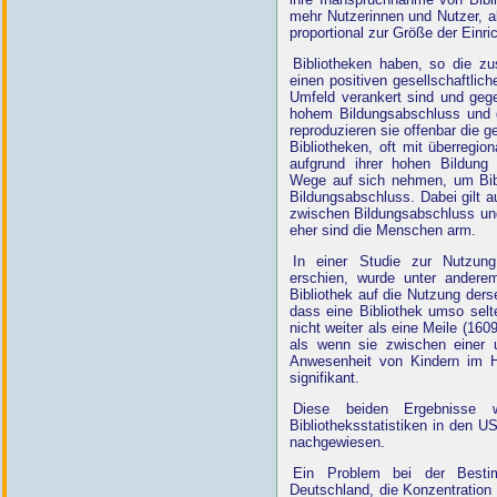
mehr Nutzerinnen und Nutzer, als
proportional zur Größe der Einri
Bibliotheken haben, so die z
einen positiven gesellschaftlich
Umfeld verankert sind und geg
hohem Bildungsabschluss und g
reproduzieren sie offenbar die 
Bibliotheken, oft mit überregi
aufgrund ihrer hohen Bildung 
Wege auf sich nehmen, um Bibl
Bildungsabschluss. Dabei gilt
zwischen Bildungsabschluss un
eher sind die Menschen arm.
In einer Studie zur Nutzung
erschien, wurde unter anderem
Bibliothek auf die Nutzung derse
dass eine Bibliothek umso selten
nicht weiter als eine Meile (1609
als wenn sie zwischen einer u
Anwesenheit von Kindern im Ha
signifikant.
Diese beiden Ergebnisse w
Bibliotheksstatistiken in den U
nachgewiesen.
Ein Problem bei der Bestim
Deutschland, die Konzentration