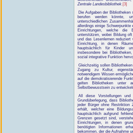
Zentrale Landesbibliothek
.
[3]
Die Aufgaben der Bibliotheken s
berufen werden könnte, unte
unterschiedlichen Zusammenhän
allerdings einige Schwerpunkte 
Einrichtungen, welche die 
unterstützen, wobei Bildung oft
und das Lesenlernen reduziert 
Einrichtung, in denen Räume
hauptsächlich für Kinder u
insbesondere bei Bibliotheken,
sozial integrative Funktion herv
Gleichzeitig sollen Bibliotheke
Zugang zu Kultur, eigenstä
notwendigem Wissen ermögliche
auf die demokratisierende Funkt
gelten Bibliotheken unte
Selbstbewusstsein zu entwickel
All diese Vorstellungen und
Grundüberlegung, dass Biblioth
jeder Bürger ohne Restriktio
erhält, welcher eine Bildung
hauptsächlich aufgrund fehlen
Grenzen gesetzt sind, verstehe
Einrichtungen, in denen gru
benötigten Informationen erh
bekommen, der die Aufnahme und