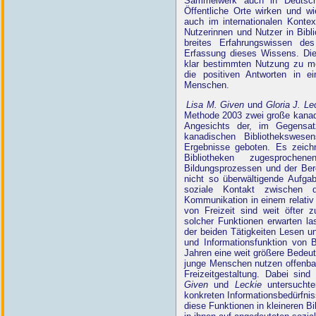
Sammelwerk auch in Deutschl
Öffentliche Orte wirken und wi
auch im internationalen Konte
Nutzerinnen und Nutzer in Bibl
breites Erfahrungswissen des
Erfassung dieses Wissens. Dies
klar bestimmten Nutzung zu me
die positiven Antworten in e
Menschen.
Lisa M. Given
und
Gloria J. Le
Methode 2003 zwei große kanadi
Angesichts der, im Gegensat
kanadischen Bibliothekswese
Ergebnisse geboten. Es zeichn
Bibliotheken zugesproch
Bildungsprozessen und der Bere
nicht so überwältigende Aufg
soziale Kontakt zwischen d
Kommunikation in einem relativ
von Freizeit sind weit öfter z
solcher Funktionen erwarten la
der beiden Tätigkeiten Lesen u
und Informationsfunktion von 
Jahren eine weit größere Bedeu
junge Menschen nutzen offenbar
Freizeitgestaltung. Dabei sind
Given
und
Leckie
untersuchte
konkreten Informationsbedürfnis
diese Funktionen in kleineren B