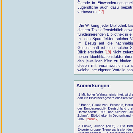
Gerade in Einwanderungsgesel
Jugendliche auch dazu beizutra
verbessern.
[17]
Die Wirkung jeder Bibliothek läs
diesem Text offensichtlich gew
funktionierenden Bibliothek in e
mit den Spareffekten solcher 
im Bezug auf die nachhalti
Gesellschaft ist eine solche S
Blick erscheint.
[18]
Nicht zuletz
hohen Identifikationsfaktor ihre
den jeweiligen Kiez zu binden 
diesen mit verantwortlich zu 
welche ihre eigenen Vorteile ha
Anmerkungen:
1 Mit hoher Wahrscheinlichkeit wird
dort ein Bibliotheksgesetz erlassen wi
2 Busse, Gisela von ; Ernestus, Horst
der Bundesrepublik Deutschland : ei
Harrassowitz, 1999 und Seefeldt, Ju
Zukunft : Bibliotheken in Deutschland. -
2007.
[zurück]
3 Funke, Juliane (2005) / Die Berl
Expertengruppe "Neuorganisation der be
Zwischenbericht. – In: Bibliotheksdien