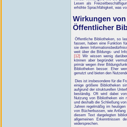
Lesen als Freizeitbeschäftigu
erhöhte Sprachfähigkeit, was v
Wirkungen von 
Öffentlicher Bi
Öffentliche Bibliotheken, so l
fassen, haben eine Funktion fü
sie deren Informationsbedürfni
weit über die Bildungs- und In
[12]
Wir wissen wenig darüber,
können aber begründet vermute
primär wegen ihrer Bildungsfunk
Bibliotheken besser. Eher wer
genutzt und bieten den Nutzend
Dies ist insbesondere für die F
einige größere Bibliotheken si
aufgrund der strukturellen Unte
beständig. Oft wird dabei von 
Nutzung von Bibliotheken ein 
und deshalb die Schließung von k
Jahren regelmäßig im heutigen 
von Bücherbussen, wie Anfang 2
diesem Text dargelegten bibli
allgemeinen Erkenntnissen de
widersprechen.