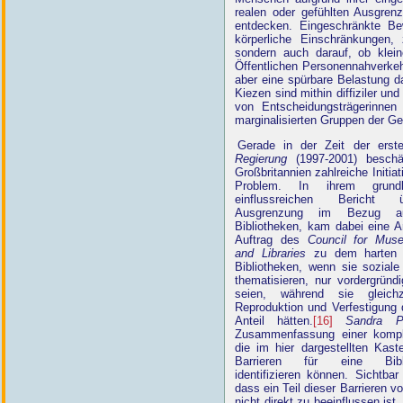
realen oder gefühlten Ausgren
entdecken. Eingeschränkte Bew
körperliche Einschränkungen,
sondern auch darauf, ob klei
Öffentlichen Personennahverke
aber eine spürbare Belastung d
Kiezen sind mithin diffiziler un
von Entscheidungsträgerinnen
marginalisierten Gruppen der Ge
Gerade in der Zeit der ers
Regierung
(1997-2001) beschäf
Großbritannien zahlreiche Initia
Problem. In ihrem grund
einflussreichen Bericht 
Ausgrenzung im Bezug auf
Bibliotheken, kam dabei eine A
Auftrag des
Council for Mus
and Libraries
zu dem harten 
Bibliotheken, wenn sie soziale 
thematisieren, nur vordergründi
seien, während sie gleich
Reproduktion und Verfestigung d
Anteil hätten.
[16]
Sandra P
Zusammenfassung einer kompl
die im hier dargestellten Kast
Barrieren für eine Bibli
identifizieren können. Sichtbar
dass ein Teil dieser Barrieren vo
nicht direkt zu beeinflussen ist,