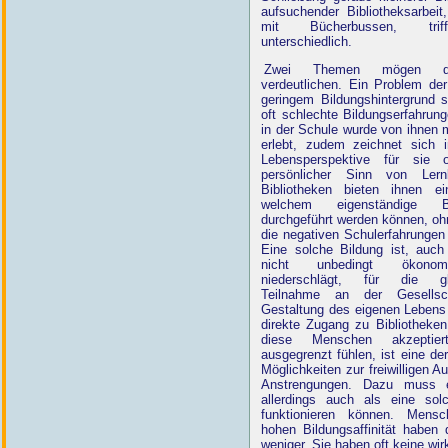
aufsuchender Bibliotheksarbeit,
mit Bücherbussen, trif
unterschiedlich.
Zwei Themen mögen di
verdeutlichen. Ein Problem de
geringem Bildungshintergrund s
oft schlechte Bildungserfahrun
in der Schule wurde von ihnen 
erlebt, zudem zeichnet sich i
Lebensperspektive für sie 
persönlicher Sinn von Lernl
Bibliotheken bieten ihnen e
welchem eigenständige Bil
durchgeführt werden können, oh
die negativen Schulerfahrungen
Eine solche Bildung ist, auch
nicht unbedingt ökonom
niederschlägt, für die glei
Teilnahme an der Gesells
Gestaltung des eigenen Lebens
direkte Zugang zu Bibliotheken
diese Menschen akzeptie
ausgegrenzt fühlen, ist eine der
Möglichkeiten zur freiwilligen 
Anstrengungen. Dazu muss ei
allerdings auch als eine solc
funktionieren können. Mensc
hohen Bildungsaffinität haben
weniger. Sie haben oft keine wir