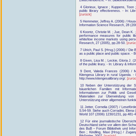
4 Glorieux, Ignace ; Kuppens, Toon ; 
public library effectiveness. - In: L
[zurück]
5 Hemmeter, Jeffrey A. (2006) / Househ
Information Science Research, 28 (20
6 Koontz, Christie M. ; Jue, Dean K. 
performance measures for public libr
white/low income markets using person
Research, 27 (2005), pp.28-50.
[zurüc
7 Ulrich, Paul S. [Hrsg.] (2006) / Die 
as a public place and public space. - B
8 Given, Lisa M. ; Leckie, Gloria J. (
of the public lirary. - In: Library & I
9 Dent, Valeda Frances (2006) / Mod
Kitengesa Library in rural Uganda. -
http://www.kitengesalibrary.org/.
[zurüc
10 Neben der Unterstützung der Sc
bäuerlichen Familien mit Informati
Informationen zur Politik und Gese
Materialien zur Überwindung von
Unterstützung einer allgemeinen funkt
11 Jetter, Cornelia (2007) / Leseförde
S.54-59. Siehe auch Corradini, Elena (
World 107 (2006) 1230/1231, pp.481-
12 Für eine journalistische Übersich
Deutschland siehe vor allem den Schwer
des BuB – Forum Bibliothek und Info
Ben ; Kindling, Maxi [Hrsg.] / Zugang 
BibSpider, 2007.
[zurück]