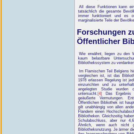
All diese Funktionen kann ein
tatsächlich die gesamte Bevölk
immer funktioniert und es o
marginalisierte Teile der Bevölk
Forschungen z
Öffentlicher Bi
Wie erwähnt, liegen zu den W
kaum belastbare Untersuchu
Bibliothekssystem zu verdanken
Im Flamischen Teil Belgiens h
vergleichen ist, ist das Biblio
1978 erlassen Regelung ist jed
einzurichten und zu unterhal
angelegten Studie wurden d
untersucht.
[4]
Das Ergebnis di
geäußerte Vermutungen. Ent
Öffentlichen Bibliothek ist hau
gilt unabhängig von allen and
Flandern einen Hochschulabsc
Bibliotheken. Gleichzeitig hab
Schulabschluss, aber nur 4,
Ähnlich, wenn auch nicht
Bibliotheksnutzung. Je ärmer di
ihre Inanspruchnahme von Bibli