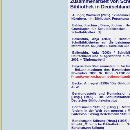
Zusammenarbeit von Sch
Bibliothek in Deutschland
Auinger, Waltraud (2005) / Zusammen
Nürnberg. - In: Bibliothek. Forschung 
Bahler, Joachim ; Dreier, Jochen ; H
Grundlagen für Schulbibliotheken. – 
Schulbibliothek ; 1]
Ballenthin, Anja (2004) / Bede
Schulbibliotheken auf die Leistun
Information, 56 (2004) 5, Seite 358-362
Ballenthin, Anja (2003) / Schulb
Deutschland und ausgewählten euro
2003. – [Diplomarbeit]
Bayerisches Staatsministerium für Unt
: Bekanntmachung des Bayerischen
November 2003 Nr. III.6-5 S.1301-5
[
http://www.km.bayern.de/imperia/md
Becker, Annegret (1999) / Die Biblioth
31-34
Beratungsstelle und Kommission de
[Hrsg.] (1990) / Die Schulbibliothe
Deutsches Bibliotheksinstitut
Bertelsmann Stiftung [Hrsg.] ; Mitt
fördern in der Welt von morgen : Mo
Gütersloh : Verlag Bertelsmann Stiftu
Bertelsmann Stiftung [Hrsg.] (1998)
Projekt „Öffentliche Bibliothek und S
Bertelsmann Stiftung