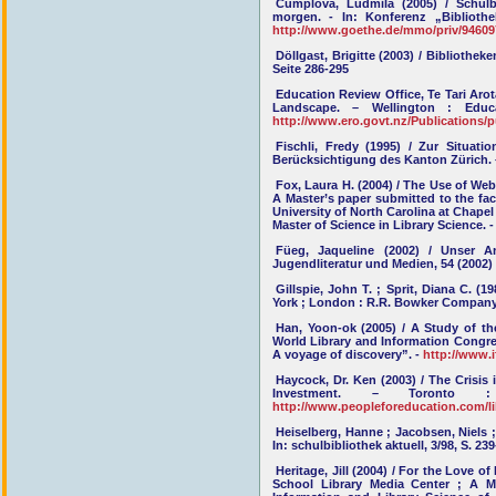
Čumplová, Ludmila (2005) / Schulb
morgen. - In: Konferenz „Bibliothe
http://www.goethe.de/mmo/priv/946
Döllgast, Brigitte (2003) / Bibliothek
Seite 286-295
Education Review Office, Te Tari Aro
Landscape. – Wellington : Educ
http://www.ero.govt.nz/Publications
Fischli, Fredy (1995) / Zur Situat
Berücksichtigung des Kanton Zürich. – 
Fox, Laura H. (2004) / The Use of We
A Master’s paper submitted to the fac
University of North Carolina at Chapel 
Master of Science in Library Science. 
Füeg, Jaqueline (2002) / Unser A
Jugendliteratur und Medien, 54 (2002) 
Gillspie, John T. ; Sprit, Diana C. (
York ; London : R.R. Bowker Compan
Han, Yoon-ok (2005) / A Study of the
World Library and Information Congre
A voyage of discovery”. -
http://www.i
Haycock, Dr. Ken (2003) / The Crisis
Investment. – Toronto :
http://www.peopleforeducation.com/li
Heiselberg, Hanne ; Jacobsen, Niels ;
In: schulbibliothek aktuell, 3/98, S. 23
Heritage, Jill (2004) / For the Love 
School Library Media Center ; A Ma