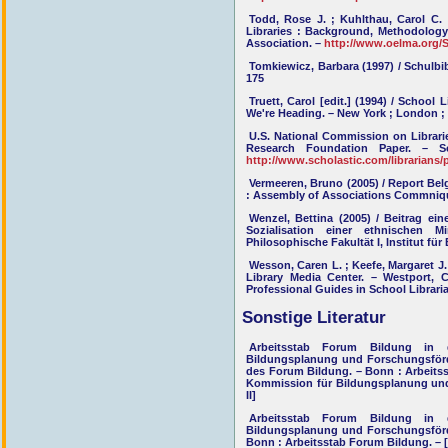
Todd, Rose J. ; Kuhlthau, Carol C.
Libraries : Background, Methodology
Association. –
http://www.oelma.org
Tomkiewicz, Barbara (1997) / Schulbibl
175
Truett, Carol [edit.] (1994) / School
We're Heading. – New York ; London ; 
U.S. National Commission on Librarie
Research Foundation Paper. – Sc
http://www.scholastic.com/librarians
Vermeeren, Bruno (2005) / Report Be
: Assembly of Associations Commniq
Wenzel, Bettina (2005) / Beitrag ei
Sozialisation einer ethnischen M
Philosophische Fakultät I, Institut für
Wesson, Caren L. ; Keefe, Margaret J.
Library Media Center. – Westport,
Professional Guides in School Librari
Sonstige Literatur
Arbeitsstab Forum Bildung in d
Bildungsplanung und Forschungsförd
des Forum Bildung. – Bonn : Arbeits
Kommission für Bildungsplanung und
II]
Arbeitsstab Forum Bildung in d
Bildungsplanung und Forschungsförd
Bonn : Arbeitsstab Forum Bildung. – 