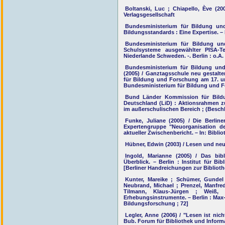
Boltanski, Luc ; Chiapello, Ève (2
Verlagsgesellschaft
Bundesministerium für Bildung und
Bildungsstandards : Eine Expertise. – B
Bundesministerium für Bildung und
Schulsysteme ausgewählter PISA-T
Niederlande Schweden. -. Berlin : o.A. 
Bundesministerium für Bildung und 
(2005) / Ganztagsschule neu gestalt
für Bildung und Forschung am 17. un
Bundesministerium für Bildung und Fo
Bund Länder Kommission für Bildu
Deutschland (LiD) : Aktionsrahmen z
im außerschulischen Bereich ; (Besc
Funke, Juliane (2005) / Die Berlin
Expertengruppe "Neuorganisation der
aktueller Zwischenbericht. – In: Biblio
Hübner, Edwin (2003) / Lesen und neue
Ingold, Marianne (2005) / Das bib
Überblick. – Berlin : Institut für Bi
[Berliner Handreichungen zur Biblioth
Kunter, Mareike ; Schümer, Gundel 
Neubrand, Michael ; Prenzel, Manfred 
Tilmann, Klaus-Jürgen ; Weiß,
Erhebungsinstrumente. – Berlin : Max-
Bildungsforschung ; 72]
Legler, Anne (2006) / "Lesen ist nic
Bub. Forum für Bibliothek und Informat