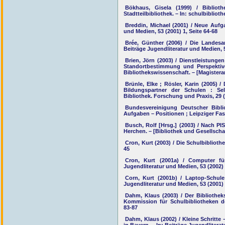
Bökhaus, Gisela (1999) / Bibliot
Stadtteilbibliothek. – In: schulbibliothe
Breddin, Michael (2001) / Neue Aufga
und Medien, 53 (2001) 1, Seite 64-68
Brée, Günther (2006) / Die Landesar
Beiträge Jugendliteratur und Medien, 5
Brien, Jörn (2003) / Dienstleistunge
Standortbestimmung und Perspektiven
Bibliothekswissenschaft. – [Magisterar
Brünle, Elke ; Rösler, Karin (2005) /
Bildungspartner der Schulen : Se
Bibliothek. Forschung und Praxis, 29 (
Bundesvereinigung Deutscher Bibli
Aufgaben – Positionen ; Leipziger Fas
Busch, Rolf [Hrsg.] (2003) / Nach PI
Herchen. – [Bibliothek und Gesellscha
Cron, Kurt (2003) / Die Schulbiblioth
45
Cron, Kurt (2001a) / Computer für
Jugendliteratur und Medien, 53 (2002) 
Corn, Kurt (2001b) / Laptop-Schule
Jugendliteratur und Medien, 53 (2001) 
Dahm, Klaus (2003) / Der Bibliothek
Kommission für Schulbibliotheken de
83-87
Dahm, Klaus (2002) / Kleine Schritte