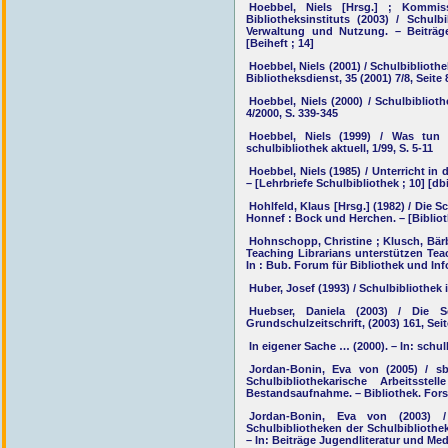
Hoebbel, Niels [Hrsg.] ; Kommis
Bibliotheksinstituts (2003) / Schu
Verwaltung und Nutzung. – Beiträg
[Beiheft ; 14]
Hoebbel, Niels (2001) / Schulbiblioth
Bibliotheksdienst, 35 (2001) 7/8, Seite
Hoebbel, Niels (2000) / Schulbiblioth
4/2000, S. 339-345
Hoebbel, Niels (1999) / Was tun d
schulbibliothek aktuell, 1/99, S. 5-11
Hoebbel, Niels (1985) / Unterricht in
– [Lehrbriefe Schulbibliothek ; 10] [dbi
Hohlfeld, Klaus [Hrsg.] (1982) / Die 
Honnef : Bock und Herchen. – [Biblio
Hohnschopp, Christine ; Klusch, Bärb
Teaching Librarians unterstützen Tea
In : Bub. Forum für Bibliothek und Info
Huber, Josef (1993) / Schulbibliothek i
Huebser, Daniela (2003) / Die 
Grundschulzeitschrift, (2003) 161, Seit
In eigener Sache … (2000). – In: schulb
Jordan-Bonin, Eva von (2005) / s
Schulbibliothekarische Arbeitsst
Bestandsaufnahme. – Bibliothek. Forsc
Jordan-Bonin, Eva von (2003) 
Schulbibliotheken der Schulbibliothek
– In: Beiträge Jugendliteratur und Medi