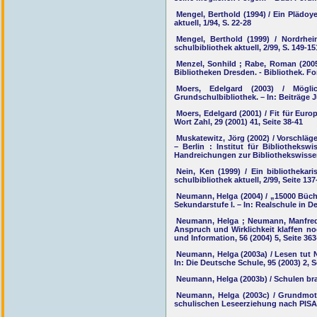
Mengel, Berthold (1994) / Ein Plädoye
aktuell, 1/94, S. 22-28
Mengel, Berthold (1999) / Nordrhei
schulbibliothek aktuell, 2/99, S. 149-15
Menzel, Sonhild ; Rabe, Roman (2005
Bibliotheken Dresden. - Bibliothek. Fo
Moers, Edelgard (2003) / Mögli
Grundschulbibliothek. – In: Beiträge J
Moers, Edelgard (2001) / Fit für Euro
Wort Zahl, 29 (2001) 41, Seite 38-41
Muskatewitz, Jörg (2002) / Vorschläge
– Berlin : Institut für Bibliotheksw
Handreichungen zur Bibliothekswissen
Nein, Ken (1999) / Ein bibliothekar
schulbibliothek aktuell, 2/99, Seite 137
Neumann, Helga (2004) / „15000 Bücher
Sekundarstufe I. – In: Realschule in De
Neumann, Helga ; Neumann, Manfred (
Anspruch und Wirklichkeit klaffen no
und Information, 56 (2004) 5, Seite 36
Neumann, Helga (2003a) / Lesen tut 
In: Die Deutsche Schule, 95 (2003) 2, S
Neumann, Helga (2003b) / Schulen brau
Neumann, Helga (2003c) / Grundmoti
schulischen Leseerziehung nach PISA. 