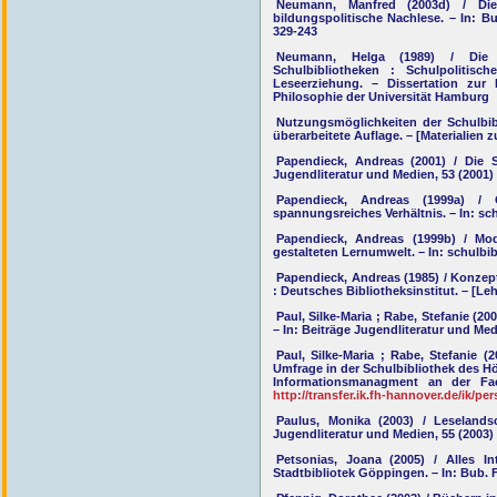
Neumann, Manfred (2003d) / Di
bildungspolitische Nachlese. – In: Bu
329-243
Neumann, Helga (1989) / Die 
Schulbibliotheken : Schulpolitis
Leseerziehung. – Dissertation zu
Philosophie der Universität Hamburg
Nutzungsmöglichkeiten der Schulbibli
überarbeitete Auflage. – [Materialien z
Papendieck, Andreas (2001) / Die Sc
Jugendliteratur und Medien, 53 (2001) 
Papendieck, Andreas (1999a) / Ö
spannungsreiches Verhältnis. – In: schu
Papendieck, Andreas (1999b) / Mo
gestalteten Lernumwelt. – In: schulbibl
Papendieck, Andreas (1985) / Konzep
: Deutsches Bibliotheksinstitut. – [Leh
Paul, Silke-Maria ; Rabe, Stefanie (2
– In: Beiträge Jugendliteratur und Medi
Paul, Silke-Maria ; Rabe, Stefanie (
Umfrage in der Schulbibliothek des 
Informationsmanagment an der Fa
http://transfer.ik.fh-hannover.de/ik
Paulus, Monika (2003) / Leselandsc
Jugendliteratur und Medien, 55 (2003) 
Petsonias, Joana (2005) / Alles I
Stadtbibliotek Göppingen. – In: Bub. F