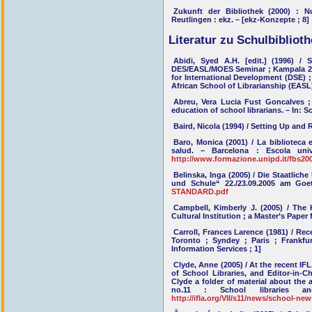
Zukunft der Bibliothek (2000) : N
Reutlingen : ekz. – [ekz-Konzepte ; 8]
Literatur zu Schulbiblioth
Abidi, Syed A.H. [edit.] (1996) 
DES/EASL/MOES Seminar ; Kampala 20
for International Development (DSE) 
African School of Librarianship (EASL
Abreu, Vera Lucia Fust Goncalves ; 
education of school librarians. – In: S
Baird, Nicola (1994) / Setting Up and
Baro, Monica (2001) / La bibliotec
salud. – Barcelona : Escola univ
http://www.formazione.unipd.it/fbs200
Belinska, Inga (2005) / Die Staatlich
und Schule“ 22./23.09.2005 am Goet
STANDARD.pdf
Campbell, Kimberly J. (2005) / The
Cultural Institution ; a Master’s Paper 
Carroll, Frances Larence (1981) / Re
Toronto ; Syndey ; Paris ; Frankfu
Information Services ; 1]
Clyde, Anne (2005) / At the recent I
of School Libraries, and Editor-in-
Clyde a folder of material about the 
no.11 : School libraries a
http://ifla.org/VII/s11/news/school-new