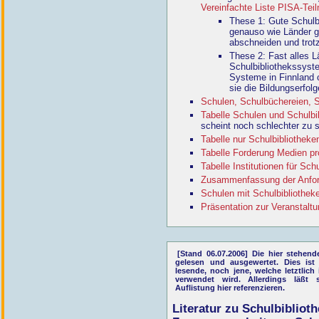
Vereinfachte Liste PISA-Tei
These 1: Gute Schulbi
genauso wie Länder gi
abschneiden und trot
These 2: Fast alles 
Schulbibliothekssyst
Systeme in Finnland
sie die Bildungserfol
Schulen, Schulbüchereien, S
Tabelle Schulen und Schulbib
scheint noch schlechter zu s
Tabelle nur Schulbibliothek
Tabelle Forderung Medien pr
Tabelle Institutionen für Sch
Zusammenfassung der Anford
Schulen mit Schulbibliothek
Präsentation zur Veranstaltu
[Stand 06.07.2006] Die hier stehende
gelesen und ausgewertet. Dies is
lesende, noch jene, welche letztlich 
verwendet wird. Allerdings läßt 
Auflistung hier referenzieren.
Literatur zu Schulbibliot