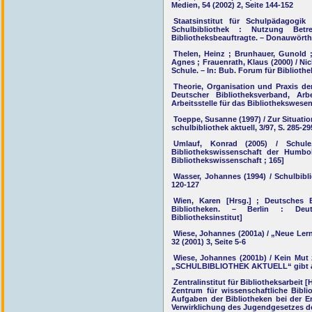
Medien, 54 (2002) 2, Seite 144-152
Staatsinstitut für Schulpädagogi
Schulbibliothek : Nutzung Betr
Bibliotheksbeauftragte. – Donauwörth 
Thelen, Heinz ; Brunhauer, Gunold ; 
Agnes ; Frauenrath, Klaus (2000) / Ni
Schule. – In: Bub. Forum für Bibliothe
Theorie, Organisation und Praxis der
Deutscher Bibliotheksverband, Arbe
Arbeitsstelle für das Bibliothekswesen
Toeppe, Susanne (1997) / Zur Situati
schulbibliothek aktuell, 3/97, S. 285-29
Umlauf, Konrad (2005) / Schule, 
Bibliothekswissenschaft der Humbol
Bibliothekswissenschaft ; 165]
Wasser, Johannes (1994) / Schulbiblio
120-127
Wien, Karen [Hrsg.] ; Deutsches Bi
Bibliotheken. – Berlin : Deutsc
Bibliotheksinstitut]
Wiese, Johannes (2001a) / „Neue Lern
32 (2001) 3, Seite 5-6
Wiese, Johannes (2001b) / Kein Mut 
„SCHULBIBLIOTHEK AKTUELL“ gibt auf.
Zentralinstitut für Bibliotheksarbeit
Zentrum für wissenschaftliche Biblio
Aufgaben der Bibliotheken bei der E
Verwirklichung des Jugendgesetzes de