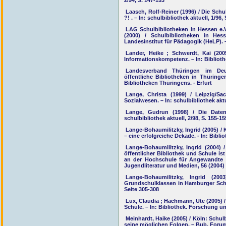
2/94, S. 147-153
Laasch, Rolf-Reiner (1996) / Die Sch
?! . – In: schulbibliothek aktuell, 1/96, 
LAG Schulbibliotheken in Hessen e.V
(2000) / Schulbibliotheken in He
Landesinstitut für Pädagogik (HeLP). 
Lander, Heike ; Schwerdt, Kai (20
Informationskompetenz. – In: Bibliothe
Landesverband Thüringen im Deut
öffentliche Bibliotheken in Thüringe
Bibliotheken Thüringens. - Erfurt
Lange, Christa (1999) / Leipzig/S
Sozialwesen. – In: schulbibliothek aktue
Lange, Gudrun (1998) / Die Datenb
schulbibliothek aktuell, 2/98, S. 155-15
Lange-Bohaumilitzky, Ingrid (2005) 
– eine erfolgreiche Dekade. - In: Bibli
Lange-Bohaumilitzky, Ingrid (2004) 
öffentlicher Bibliothek und Schule 
an der Hochschule für Angewandte W
Jugendliteratur und Medien, 56 (2004) 
Lange-Bohaumilitzky, Ingrid (
Grundschulklassen in Hamburger Schul
Seite 305-308
Lux, Claudia ; Hachmann, Ute (2005)
Schule. – In: Bibliothek. Forschung und
Meinhardt, Haike (2005) / Köln: Schu
seine möglichen Folgen. – Bub. Forum 