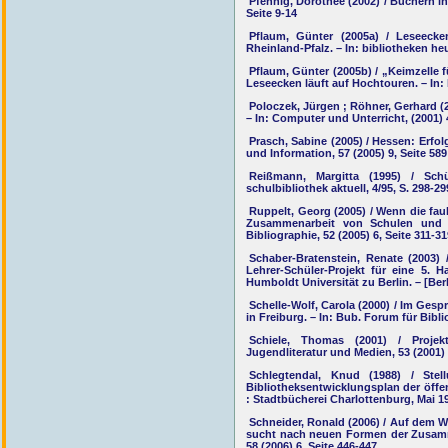
Pfennig, Dorothee (2002) / Büchern in
Seite 9-14
Pflaum, Günter (2005a) / Leseecke
Rheinland-Pfalz. – In: bibliotheken heu
Pflaum, Günter (2005b) / „Keimzelle f
Leseecken läuft auf Hochtouren. – In: 
Poloczek, Jürgen ; Röhner, Gerhard (
– In: Computer und Unterricht, (2001) 
Prasch, Sabine (2005) / Hessen: Erfol
und Information, 57 (2005) 9, Seite 589
Reißmann, Margitta (1995) / Sch
schulbibliothek aktuell, 4/95, S. 298-29
Ruppelt, Georg (2005) / Wenn die faul
Zusammenarbeit von Schulen und Bi
Bibliographie, 52 (2005) 6, Seite 311-31
Schaber-Bratenstein, Renate (2003) 
Lehrer-Schüler-Projekt für eine 5. Ha
Humboldt Universität zu Berlin. – [Be
Schelle-Wolf, Carola (2000) / Im Ges
in Freiburg. – In: Bub. Forum für Bibli
Schiele, Thomas (2001) / Projekt
Jugendliteratur und Medien, 53 (2001) 
Schlegtendal, Knud (1988) / Ste
Bibliotheksentwicklungsplan der öffen
: Stadtbücherei Charlottenburg, Mai 1
Schneider, Ronald (2006) / Auf dem W
sucht nach neuen Formen der Zusamme
58 (2006) 6, Seite 446-447