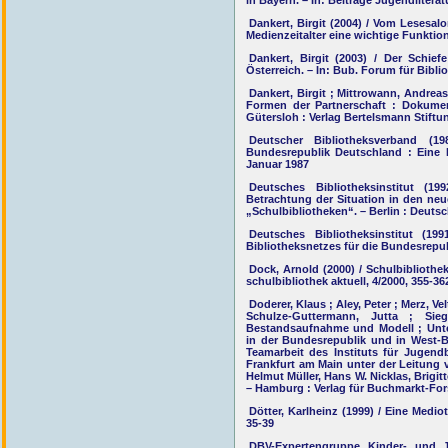
in Bayern. – In: Beiträge Jugendliterat
Dankert, Birgit (2004) / Vom Lesesa
Medienzeitalter eine wichtige Funktion.
Dankert, Birgit (2003) / Der Schie
Österreich. – In: Bub. Forum für Bibli
Dankert, Birgit ; Mittrowann, Andreas
Formen der Partnerschaft : Dokumen
Gütersloh : Verlag Bertelsmann Stiftu
Deutscher Bibliotheksverband (1
Bundesrepublik Deutschland : Eine D
Januar 1987
Deutsches Bibliotheksinstitut (1
Betrachtung der Situation in den n
„Schulbibliotheken“. – Berlin : Deutsch
Deutsches Bibliotheksinstitut (1
Bibliotheksnetzes für die Bundesrepu
Dock, Arnold (2000) / Schulbibliothe
schulbibliothek aktuell, 4/2000, 355-36
Doderer, Klaus ; Aley, Peter ; Merz, Ve
Schulze-Guttermann, Jutta ; Sie
Bestandsaufnahme und Modell ; Unter
in der Bundesrepublik und in West-Be
Teamarbeit des Instituts für Jugen
Frankfurt am Main unter der Leitung v
Helmut Müller, Hans W. Nicklas, Brigi
– Hamburg : Verlag für Buchmarkt-For
Dötter, Karlheinz (1999) / Eine Mediot
35-39
DBV-Expertengruppe Kinder- und J