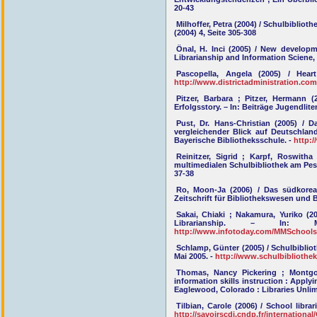
20-43
Milhoffer, Petra (2004) / Schulbibliot
(2004) 4, Seite 305-308
Önal, H. Inci (2005) / New developm
Librarianship and Information Sciene, 
Pascopella, Angela (2005) / Heart
http://www.districtadministration.c
Pitzer, Barbara ; Pitzer, Hermann 
Erfolgsstory. – In: Beiträge Jugendlite
Pust, Dr. Hans-Christian (2005) / 
vergleichender Blick auf Deutschlan
Bayerische Bibliotheksschule. -
http:
Reinitzer, Sigrid ; Karpf, Roswith
multimedialen Schulbibliothek am Pesta
37-38
Ro, Moon-Ja (2006) / Das südkorea
Zeitschrift für Bibliothekswesen und Bi
Sakai, Chiaki ; Nakamura, Yuriko (
Librarianship. – In: M
http://www.infotoday.com/MMSchools
Schlamp, Günter (2005) / Schulbiblio
Mai 2005. -
http://www.schulbibliothe
Thomas, Nancy Pickering ; Montgome
information skills instruction : Apply
Eaglewood, Colorado : Libraries Unli
Tilbian, Carole (2006) / School libra
http://savoirscdi.cndp.fr/internationa