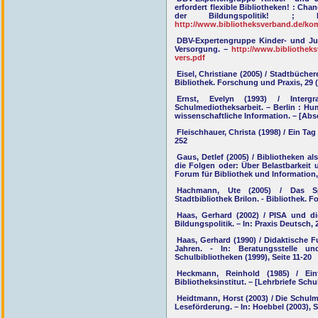
erfordert flexible Bibliotheken! : C
der Bildungspolitik! ; 
http://www.bibliotheksverband.de/ko
DBV-Expertengruppe Kinder- und Jug
Versorgung. –
http://www.bibliothek
vers.pdf
Eisel, Christiane (2005) / Stadtbüche
Bibliothek. Forschung und Praxis, 29 (
Ernst, Evelyn (1993) / Intergr
Schulmediotheksarbeit. – Berlin : Hum
wissenschaftliche Information. – [Abs
Fleischhauer, Christa (1998) / Ein Tag 
252
Gaus, Detlef (2005) / Bibliotheken a
die Folgen oder: Über Belastbarkeit
Forum für Bibliothek und Information, 
Hachmann, Ute (2005) / Das Spi
Stadtbibliothek Brilon. - Bibliothek. F
Haas, Gerhard (2002) / PISA und di
Bildungspolitik. – In: Praxis Deutsch, 
Haas, Gerhard (1990) / Didaktische F
Jahren. - In: Beratungsstelle un
Schulbibliotheken (1999), Seite 11-20
Heckmann, Reinhold (1985) / Ein
Bibliotheksinstitut. – [Lehrbriefe Schul
Heidtmann, Horst (2003) / Die Schul
Leseförderung. – In: Hoebbel (2003), S