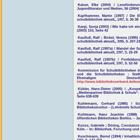
Kaiser, Elke (2004) / Leseförderu
Jugendliteratur und Medien, 56 (2004) 
Kapfhammer, Martin (1997) / Die Ei
schulbibliothek aktuell,, 1/97, S. 30-38
Kargl, Sonja (2003) / Wie halte ich e
(2003) 153, Seite 42
Kaulfuß, Ralf ; Bickel, Verena (1995
schulbibliothek aktuell,, 3/95, S. 207-2
Kaulfuß, Ralf (1997a) / Wandel der S
schulbibliothek aktuell, 1/97, S. 25-29
Kaulfuß, Ralf (1997b) / Fortbildu
schulbibliothek aktuell, 1/97, S. 52-56
Kommission für Schulbibliotheken de
und die Schulbibliotheken : Ste
Ehemaligen Deutsc
http://www.bibliotheksverband.de/k
Kübler, Hans-Dieter (2005) / „Koo
„Medienpartner Bibliothek & Schule“. 
Seite 638-639
Kuhlemann, Gerhard (1985) / Sc
Bibliotheksinstitut – [Lehrbriefe Schul
Kuhlmann, Hans Joachim (1988) /
öffentlichen Bibliotheken Berlins. – J
Kunze, Gabriele ; Döring, Constanze ;
Köln. – In: Bibliothek. Forschung und P
Kuschmann, Bernd (1994) / Inhaltliche