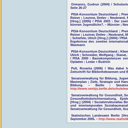
Ormanns, Gudrun (2004) / Schulunte
Seite 26-27
PISA-Konsortium Deutschland ; Pren
Reiner ; Leutner, Detlev ; Neubrand, 
[Hrsg.] (2005) / PISA 2003 : Der zw
können Jugendliche?. – Münster ; Ne
PISA-Konsortium Deutschland ; Pren
Reiner ; Leutner, Detlev ; Neubrand, M
; Schiefele, Ulrich [Hrsg.] (2004) / P
Ergebnisse des zweiten internationa
Waxmann
PISA-Konsortium Deutschland ; Klieme
Ulrich ; Schneider, Wolfgang ; Stanat,
/ PISA 2000 : Basiskompetenzen von 
Opladen : Leske + Budrich
Poll, Roswita (2006) / Was dabei 
Zeitschrift für Bibliothekswesen und Bi
Senatsverwaltung für Bildung, Jugend
Masterplan ; Ziele, Strategie und Han
Bildung. – Berlin : Senats
http://www.senbjs.berlin.de/schule/e
Senatsverwaltung für Gesundheit, Soz
Gesundheitsberichterstattung, Epi
[Hrsg.] (2004) / Sozialstrukturatlas B
und intertemporalen Sozialraumanal
Senatsverwaltung für Gesundheit, So
Statistisches Landesamt Berlin [Hrsg
September 2005. –
http://www.statisti