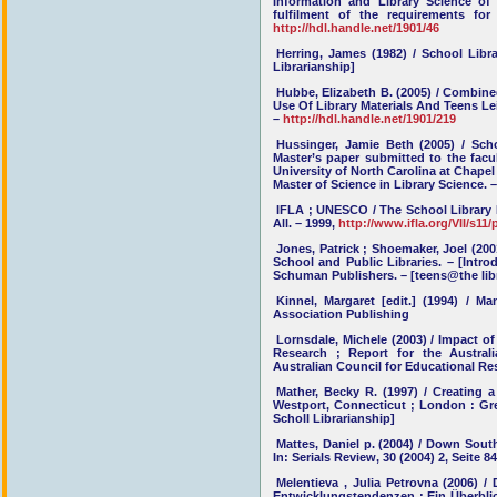
Information and Library Science of 
fulfilment of the requirements for
http://hdl.handle.net/1901/46
Herring, James (1982) / School Libr
Librarianship]
Hubbe, Elizabeth B. (2005) / Combine
Use Of Library Materials And Teens Lei
–
http://hdl.handle.net/1901/219
Hussinger, Jamie Beth (2005) / Sch
Master’s paper submitted to the facu
University of North Carolina at Chapel 
Master of Science in Library Science. 
IFLA ; UNESCO / The School Library M
All. – 1999,
http://www.ifla.org/VII/s1
Jones, Patrick ; Shoemaker, Joel (200
School and Public Libraries. – [Intr
Schuman Publishers. – [teens@the libr
Kinnel, Margaret [edit.] (1994) / 
Association Publishing
Lornsdale, Michele (2003) / Impact o
Research ; Report for the Australi
Australian Council for Educational Re
Mather, Becky R. (1997) / Creating 
Westport, Connecticut ; London : Gr
Scholl Librarianship]
Mattes, Daniel p. (2004) / Down South
In: Serials Review, 30 (2004) 2, Seite 8
Melentieva , Julia Petrovna (2006) 
Entwicklungstendenzen ; Ein Überblick