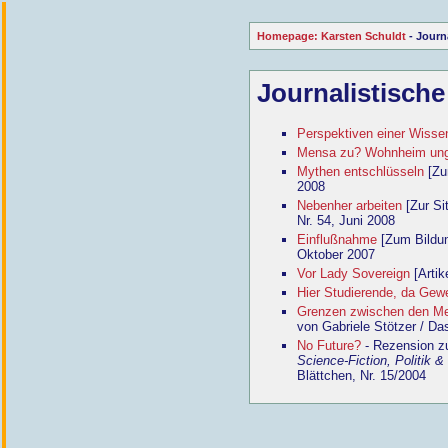
Homepage: Karsten Schuldt
- Journa
Journalistische
Perspektiven einer Wisse
Mensa zu? Wohnheim ung
Mythen entschlüsseln
[Zum
2008
Nebenher arbeiten
[Zur Sit
Nr. 54, Juni 2008
Einflußnahme
[Zum Bildun
Oktober 2007
Vor Lady Sovereign
[Artik
Hier Studierende, da Gew
Grenzen zwischen den M
von Gabriele Stötzer / Da
No Future?
- Rezension 
Science-Fiction, Politik &
Blättchen, Nr. 15/2004